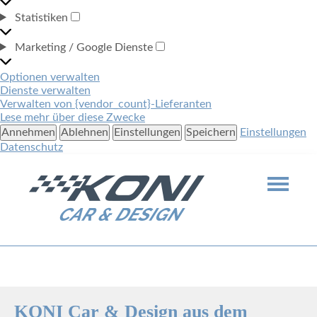
VORLIEBEN
Statistiken
STATISTIKEN
Marketing / Google Dienste
MARKETING
/
Optionen verwalten
GOOGLE
Dienste verwalten
DIENSTE
Verwalten von {vendor_count}-Lieferanten
Lese mehr über diese Zwecke
Annehmen
Ablehnen
Einstellungen
Speichern
Einstellungen
Datenschutz
Willkommen bei KONI Car & Design
KONI Car & Design aus dem